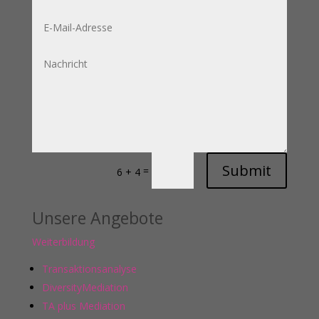
Submit
=
6 + 4
Unsere Angebote
Weiterbildung
Transaktionsanalyse
DiversityMediation
TA plus Mediation