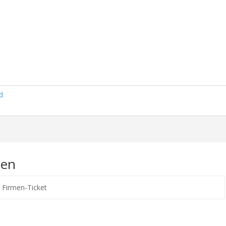
d
nen
 Firmen-Ticket