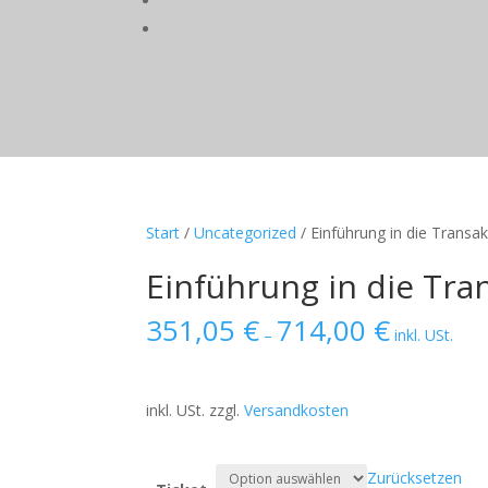
Start
/
Uncategorized
/ Einführung in die Transa
Einführung in die Tra
351,05
€
714,00
€
–
inkl. USt.
inkl. USt.
zzgl.
Versandkosten
Zurücksetzen