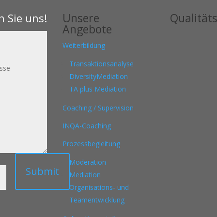
Unsere
Qualitäts
n Sie uns!
Angebote
Weiterbildung
Transaktionsanalyse
DiversityMediation
TA plus Mediation
Coaching / Supervision
INQA-Coaching
Prozessbegleitung
=
7
Moderation
Submit
Mediation
Organisations- und
Teamentwicklung