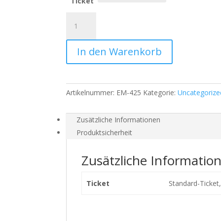
Ticket
Einführung
in
die
In den Warenkorb
Transaktionsanalyse
(101
Kurs)
Menge
Artikelnummer:
EM-425
Kategorie:
Uncategorize
Zusätzliche Informationen
Produktsicherheit
Zusätzliche Informatio
Ticket
Standard-Ticket,