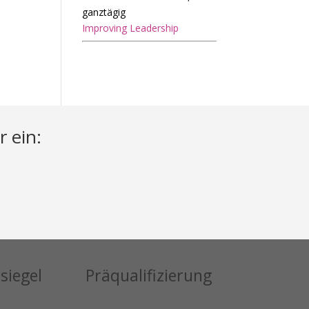
ganztägig
Improving Leadership
r ein:
siegel
Präqualifizierung