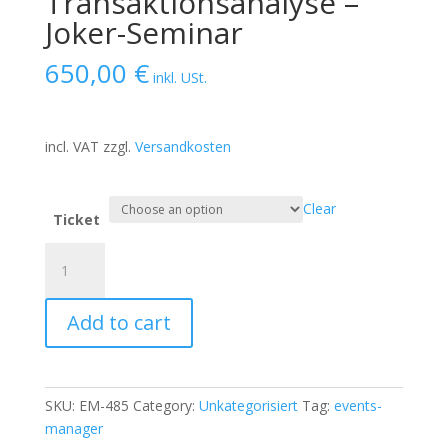
Transaktionsanalyse –
Joker-Seminar
650,00
€
inkl. USt.
incl. VAT
zzgl.
Versandkosten
Clear
Ticket
Coach
und
Berater:in
Add to cart
Ausbildung
mit
relationaler
Transaktionsanalyse
SKU:
EM-485
Category:
Unkategorisiert
Tag:
events-
-
manager
Joker-