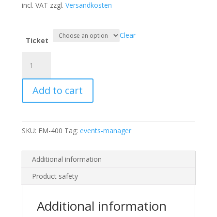
incl. VAT
zzgl.
Versandkosten
Clear
Ticket
Coaching,
Supervision
und
Add to cart
Co
als
Profession
quantity
SKU:
EM-400
Tag:
events-manager
Additional information
Product safety
Additional information