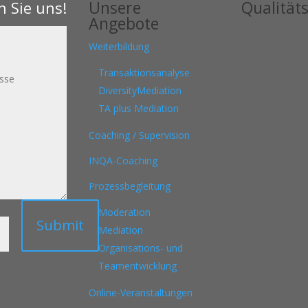
Unsere
Qualitäts
n Sie uns!
Angebote
Weiterbildung
Transaktionsanalyse
DiversityMediation
TA plus Mediation
Coaching / Supervision
INQA-Coaching
Prozessbegleitung
=
7
Moderation
Submit
Mediation
Organisations- und
Teamentwicklung
Online-Veranstaltungen