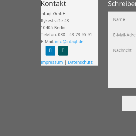
Kontakt
Schreibe
intaqt GmbH
Name
Rykestraße 43
10405 Berlin
E-
Telefon: 030 - 43 73 95 91
Mail-
Adresse
E-Mail:
info@intaqt.de
Nachricht
Folgen
Folgen
Impressum
|
Datenschutz
15 + 