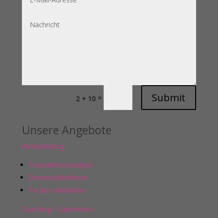
Adresse
Nachricht
Submit
=
2 + 10
Unsere Angebote
Weiterbildung
Transaktionsanalyse
DiversityMediation
TA plus Mediation
Coaching / Supervision