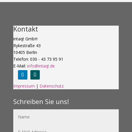
Kontakt
intaqt GmbH
Rykestraße 43
10405 Berlin
Telefon: 030 - 43 73 95 91
E-Mail:
info@intaqt.de
Folgen
Folgen
Impressum
|
Datenschutz
Schreiben Sie uns!
Name
E-
Mail-