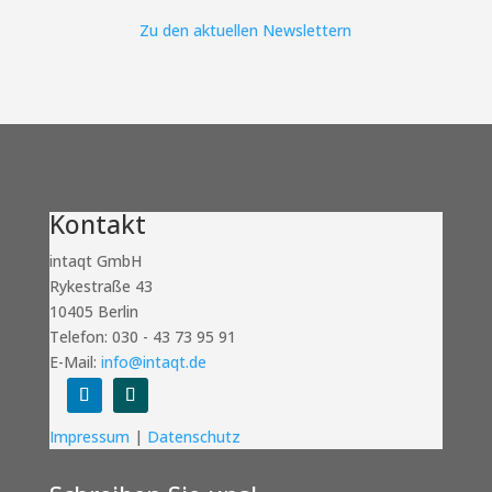
Zu den aktuellen Newslettern
Kontakt
intaqt GmbH
Rykestraße 43
10405 Berlin
Telefon: 030 - 43 73 95 91
E-Mail:
info@intaqt.de
Folgen
Folgen
Impressum
|
Datenschutz