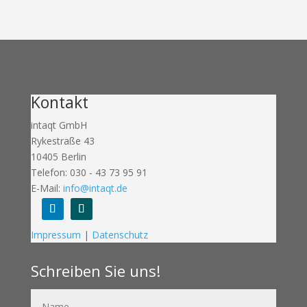
Kontakt
intaqt GmbH
Rykestraße 43
10405 Berlin
Telefon: 030 - 43 73 95 91
E-Mail:
info@intaqt.de
Folgen
Folgen
Impressum
|
Datenschutz
Schreiben Sie uns!
Name