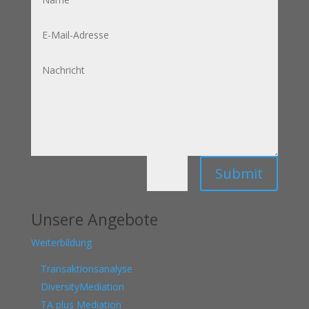
E-
Mail-
Adresse
Nachricht
Submit
=
3 + 6
Unsere Angebote
Weiterbildung
Transaktionsanalyse
DiversityMediation
TA plus Mediation