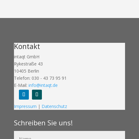
Kontakt
intaqt GmbH
Rykestraße 43
10405 Berlin
Telefon: 030 - 43 73 95 91
E-Mail:
info@intaqt.de
Folgen
Folgen
Impressum
|
Datenschutz
Schreiben Sie uns!
Name