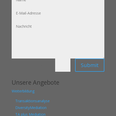
E-
Mail-
Adresse
Nachricht
Submit
=
4 + 11
Unsere Angebote
Weiterbildung
Transaktionsanalyse
DiversityMediation
TA plus Mediation