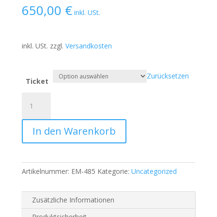
650,00
€
inkl. USt.
inkl. USt.
zzgl.
Versandkosten
Zurücksetzen
Ticket
Coach
und
Berater:in
In den Warenkorb
Ausbildung
mit
relationaler
Transaktionsanalyse
Artikelnummer:
EM-485
Kategorie:
Uncategorized
-
Joker-
Seminar
Zusätzliche Informationen
Menge
Produktsicherheit