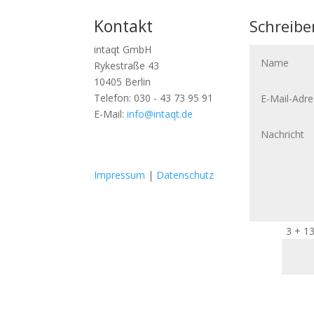
Kontakt
Schreibe
intaqt GmbH
N
a
Rykestraße 43
m
10405 Berlin
e
E
Telefon: 030 - 43 73 95 91
-
M
E-Mail:
info@intaqt.de
a
N
i
a
l
c
-
h
F
F
A
r
o
o
Impressum
|
Datenschutz
d
i
l
l
r
c
g
g
e
h
e
e
s
t
n
n
s
3 + 1
e