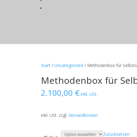
Start
/
Uncategorized
/ Methodenbox für Selbsts
Methodenbox für Selb
2.100,00
€
inkl. USt.
inkl. USt.
zzgl.
Versandkosten
Zurücksetzen