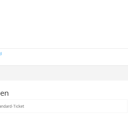
d
nen
andard-Ticket