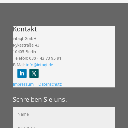
Kontakt
intaqt GmbH
Rykestraße 43
10405 Berlin
Telefon: 030 - 43 73 95 91
E-Mail:
info@intaqt.de
Follow
Follow
Impressum
|
Datenschutz
Schreiben Sie uns!
Name
E-