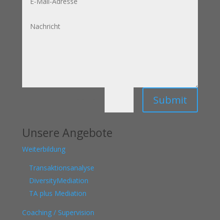
Mail-
Adresse
Nachricht
Submit
=
12 + 1
Unsere Angebote
Weiterbildung
Transaktionsanalyse
DiversityMediation
TA plus Mediation
Coaching / Supervision