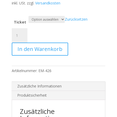
inkl. USt.
zzgl.
Versandkosten
Zurücksetzen
Ticket
online
Peer-
TAlk:
In den Warenkorb
Organisationskultur
in
der
Transaktionsanalyse
Artikelnummer:
EM-426
Menge
Zusätzliche Informationen
Produktsicherheit
Zusätzliche