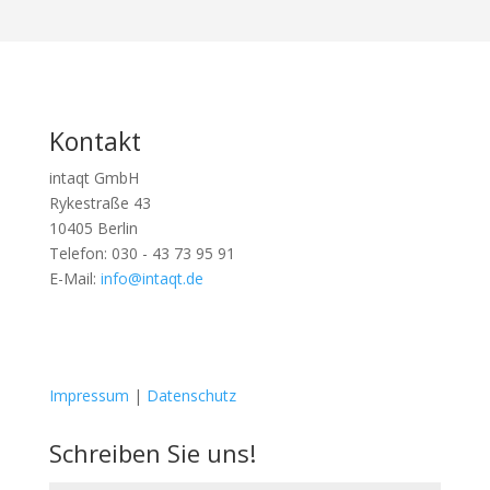
Kontakt
intaqt GmbH
Rykestraße 43
10405 Berlin
Telefon: 030 - 43 73 95 91
E-Mail:
info@intaqt.de
F
F
o
o
Impressum
|
Datenschutz
l
l
g
g
e
e
Schreiben Sie uns!
n
n