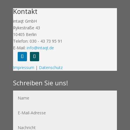
Kontakt
intaqt GmbH
Rykestraße 43
10405 Berlin
Telefon: 030 - 43 73 95 91
E-Mail:
info@intaqt.de
Folgen
Folgen
Impressum
|
Datenschutz
Schreiben Sie uns!
Name
E-
Mail-
Adresse
Nachricht