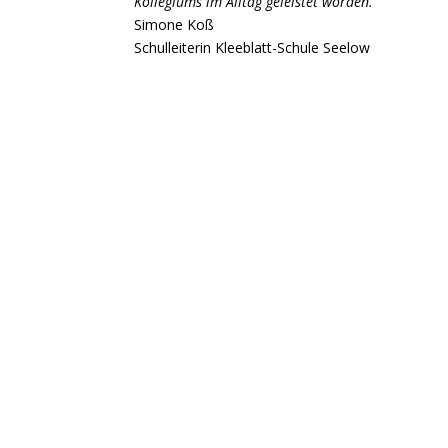
Kollegiums im Alltag geleistet worden."
Simone Koß
Schulleiterin Kleeblatt-Schule Seelow