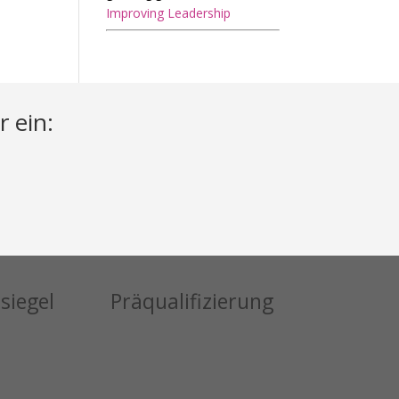
Improving Leadership
r ein:
siegel
Präqualifizierung